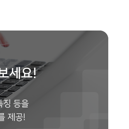
윤**
보험나이 64세
**분전
임**
보험나이 54세
**분전
강**
보험나이 32세
**분전
최**
보험나이 40세
**분전
보세요!
강**
보험나이 78세
**분전
특징 등을
를 제공!