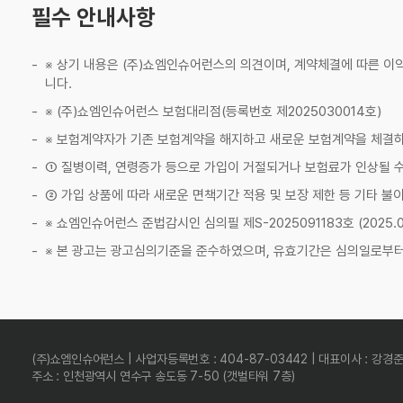
필수 안내사항
※ 상기 내용은 (주)쇼엠인슈어런스의 의견이며, 계약체결에 따른 이
니다.
※ (주)쇼엠인슈어런스 보험대리점(등록번호 제2025030014호)
※ 보험계약자가 기존 보험계약을 해지하고 새로운 보험계약을 체결
① 질병이력, 연령증가 등으로 가입이 거절되거나 보험료가 인상될 수
② 가입 상품에 따라 새로운 면책기간 적용 및 보장 제한 등 기타 불
※ 쇼엠인슈어런스 준법감시인 심의필 제S-2025091183호 (2025.09.
※ 본 광고는 광고심의기준을 준수하였으며, 유효기간은 심의일로부터
(주)쇼엠인슈어런스 | 사업자등록번호 : 404-87-03442 | 대표이사 : 강경
주소 : 인천광역시 연수구 송도동 7-50 (갯벌타워 7층)