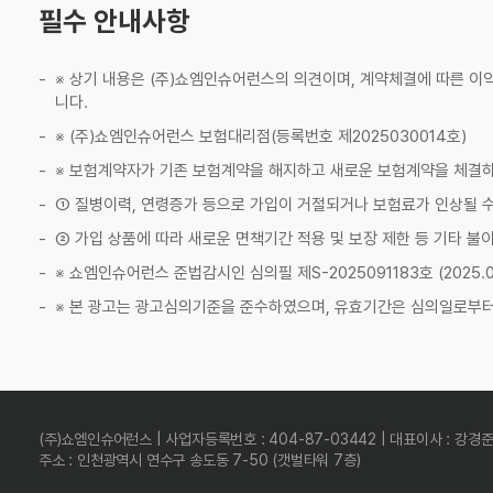
필수 안내사항
※ 상기 내용은 (주)쇼엠인슈어런스의 의견이며, 계약체결에 따른 이
니다.
※ (주)쇼엠인슈어런스 보험대리점(등록번호 제2025030014호)
※ 보험계약자가 기존 보험계약을 해지하고 새로운 보험계약을 체결
① 질병이력, 연령증가 등으로 가입이 거절되거나 보험료가 인상될 수
② 가입 상품에 따라 새로운 면책기간 적용 및 보장 제한 등 기타 불
※ 쇼엠인슈어런스 준법감시인 심의필 제S-2025091183호 (2025.09.
※ 본 광고는 광고심의기준을 준수하였으며, 유효기간은 심의일로부터
(주)쇼엠인슈어런스 | 사업자등록번호 : 404-87-03442 | 대표이사 : 강경
주소 : 인천광역시 연수구 송도동 7-50 (갯벌타워 7층)